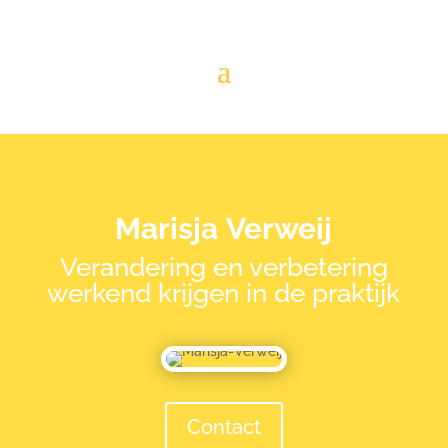
Marisja
Verweij
Verandering en verbetering
werkend krijgen in de praktijk
Contact