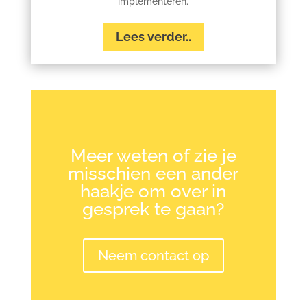
implementeren.
Lees verder..
Meer weten of zie je
misschien een ander
haakje om over in
gesprek te gaan?
Neem contact op